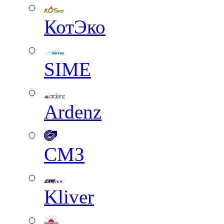
КотЭко
SIME
Ardenz
СМЗ
Kliver