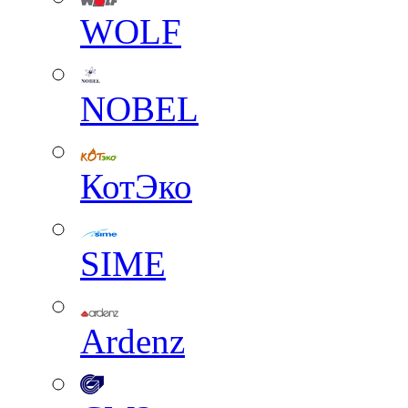
WOLF
NOBEL
КотЭко
SIME
Ardenz