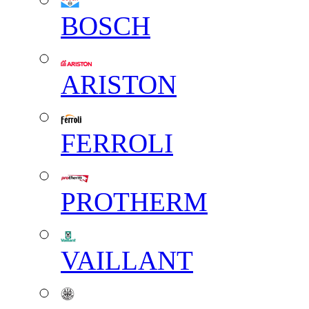
BOSCH
ARISTON
FERROLI
PROTHERM
VAILLANT