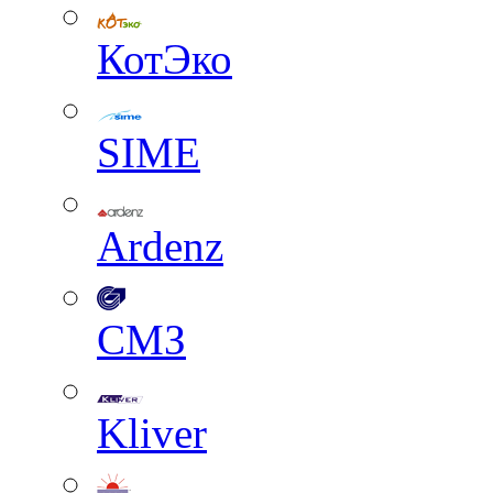
КотЭко
SIME
Ardenz
СМЗ
Kliver