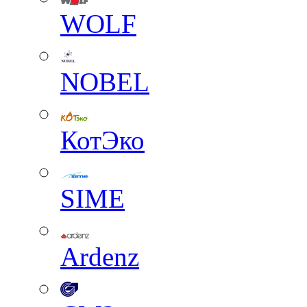
WOLF
NOBEL
КотЭко
SIME
Ardenz