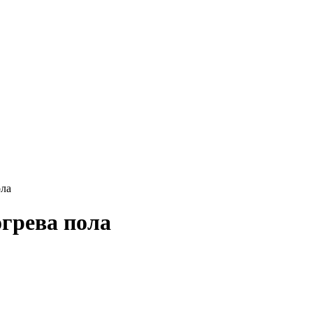
ола
грева пола