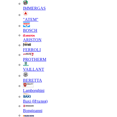
IMMERGAS
"АТЕМ"
BOSCH
ARISTON
FERROLI
PROTHERM
VAILLANT
BERETTA
Lamborghini
Baxi (Италия)
Вongioanni