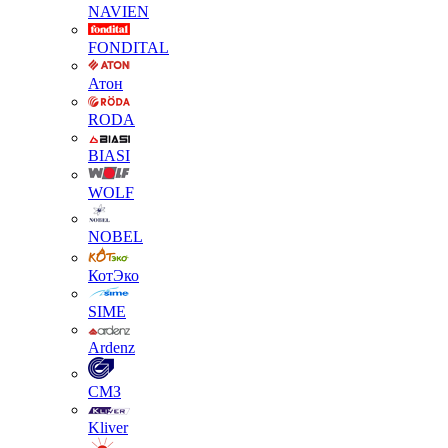
NAVIEN
FONDITAL
Атон
RODA
BIASI
WOLF
NOBEL
КотЭко
SIME
Ardenz
СМЗ
Kliver