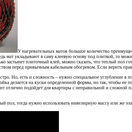
У нагревательных матов большое количество преимущес
 ведь мат укладывают в саму клеевую основу под плиткой, то мо
лько застынет плиточный клей, можно сказать, что теплый пол г
твом перед привычным кабельным обогревом. Если верить прави
стро. Но, есть и сложность – нужно специальное углубление в п
ойка делается на куски определенной формы, но так, чтобы не п
иант отлично подойдет для квартиры с неправильной и сложной 
ый пол, тогда нужно использовать нивелирную массу или же эла