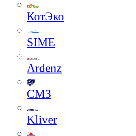
КотЭко
SIME
Ardenz
СМЗ
Kliver