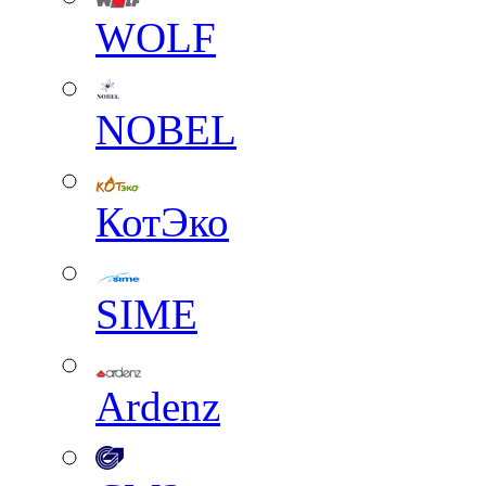
WOLF
NOBEL
КотЭко
SIME
Ardenz