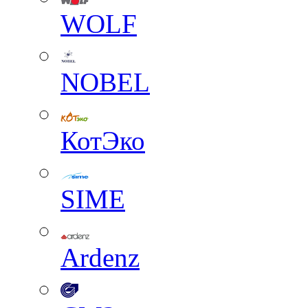
WOLF
NOBEL
КотЭко
SIME
Ardenz