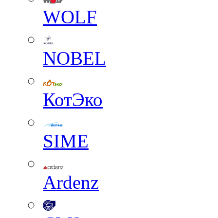
WOLF
NOBEL
КотЭко
SIME
Ardenz