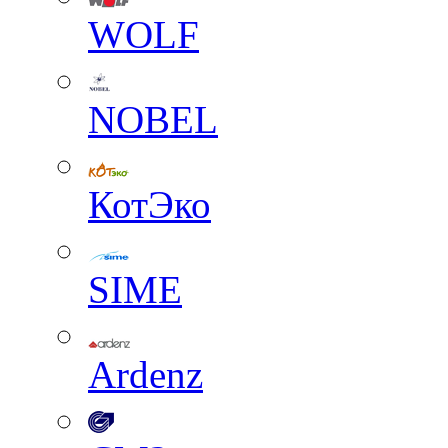
WOLF
NOBEL
КотЭко
SIME
Ardenz