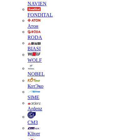
NAVIEN
FONDITAL
Атон
RODA
BIASI
WOLF
NOBEL
КотЭко
SIME
Ardenz
СМЗ
Kliver