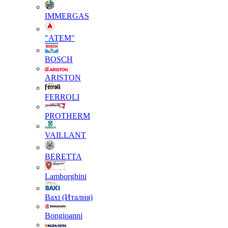
IMMERGAS
"АТЕМ"
BOSCH
ARISTON
FERROLI
PROTHERM
VAILLANT
BERETTA
Lamborghini
Baxi (Италия)
Вongioanni