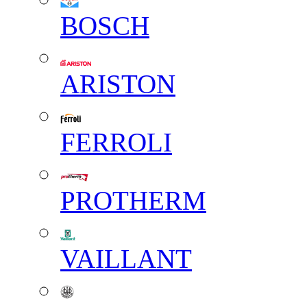
BOSCH
ARISTON
FERROLI
PROTHERM
VAILLANT