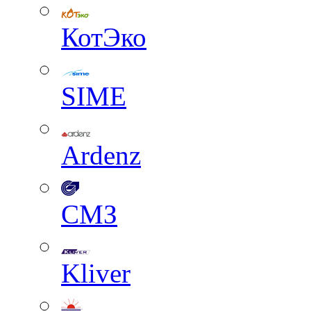
КотЭко
SIME
Ardenz
СМЗ
Kliver