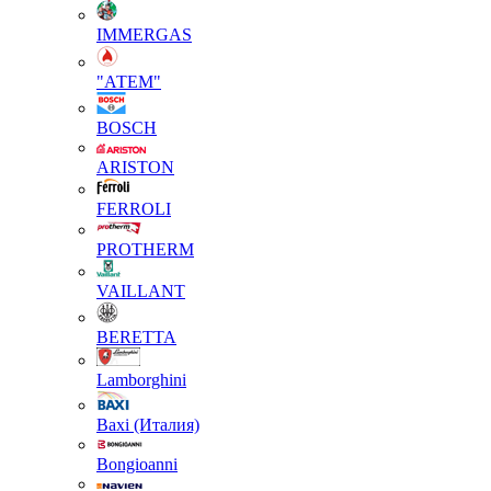
IMMERGAS
"АТЕМ"
BOSCH
ARISTON
FERROLI
PROTHERM
VAILLANT
BERETTA
Lamborghini
Baxi (Италия)
Вongioanni