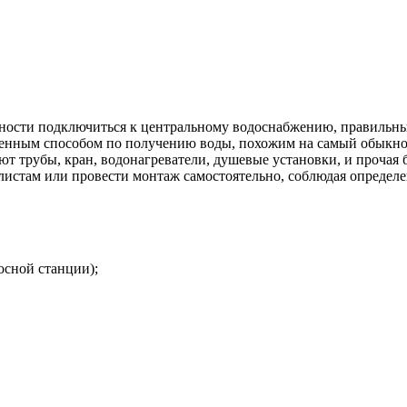
жности подключиться к центральному водоснабжению, правильны
аненным способом по получению воды, похожим на самый обыкно
ют трубы, кран, водонагреватели, душевые установки, и проча
алистам или провести монтаж самостоятельно, соблюдая определ
осной станции);