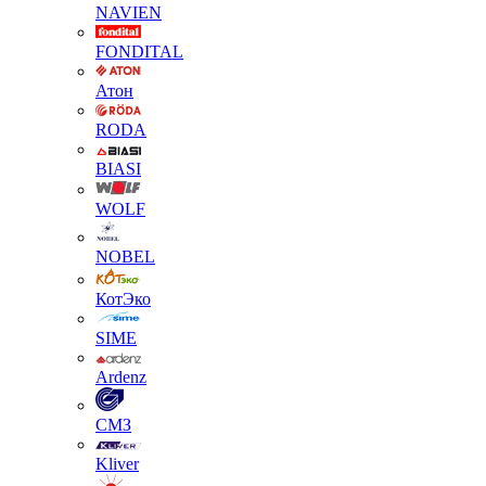
NAVIEN
FONDITAL
Атон
RODA
BIASI
WOLF
NOBEL
КотЭко
SIME
Ardenz
СМЗ
Kliver