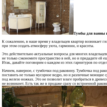
Тумбы для ванны 
К сожалению, в наше время у владельцев квартир возникает гл
при этом создать атмосферу уюта, гармонии, и красоты.
Это действительно актуальные вопросы для многих владельцев
не только сэкономите пространство в ней, но и придадите ей е
Итак, давайте поговорим о каждом из этих гарнитуров по отдел
Начнем, наверное, с тумбочки под раковину. Тумбочка под рак
поставить не только мусорное ведро, но и различные моющие с
под железо ножках. Это не позволит влаге пробраться в древеси
не возникнет. Есть так же в продаже сразу со встроенной раков