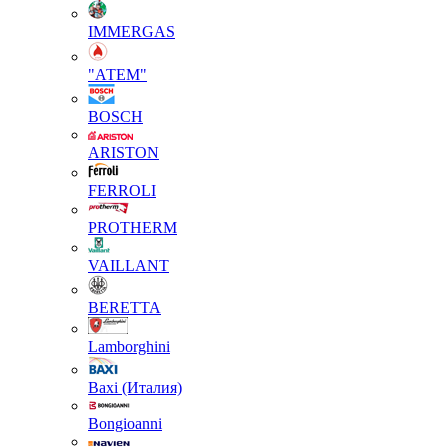
IMMERGAS
"АТЕМ"
BOSCH
ARISTON
FERROLI
PROTHERM
VAILLANT
BERETTA
Lamborghini
Baxi (Италия)
Вongioanni