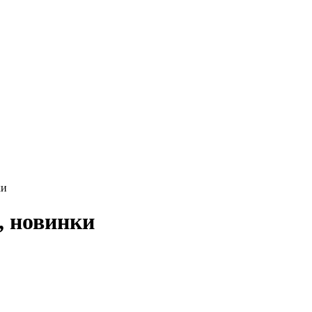
ки
, новинки