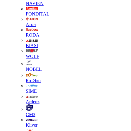
NAVIEN
FONDITAL
Атон
RODA
BIASI
WOLF
NOBEL
КотЭко
SIME
Ardenz
СМЗ
Kliver