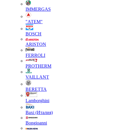
IMMERGAS
"АТЕМ"
BOSCH
ARISTON
FERROLI
PROTHERM
VAILLANT
BERETTA
Lamborghini
Baxi (Италия)
Вongioanni