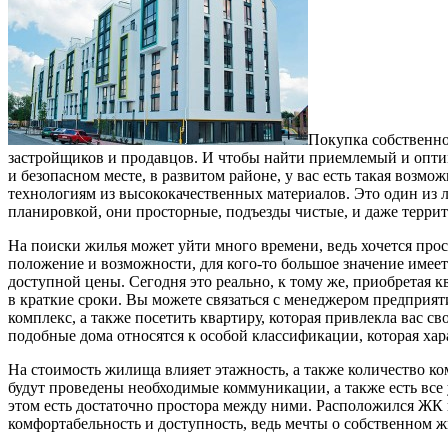
Покупка собственно
застройщиков и продавцов. И чтобы найти приемлемый и оптим
и безопасном месте, в развитом районе, у вас есть такая воз
технологиям из высококачественных материалов. Это один из 
планировкой, они просторные, подъезды чистые, и даже террит
На поиски жилья может уйти много времени, ведь хочется про
положение и возможности, для кого-то большое значение имеет
доступной цены. Сегодня это реально, к тому же, приобретая к
в краткие сроки. Вы можете связаться с менеджером предприят
комплекс, а также посетить квартиру, которая привлекла вас 
подобные дома относятся к особой классификации, которая ха
На стоимость жилища влияет этажность, а также количество ком
будут проведены необходимые коммуникации, а также есть все 
этом есть достаточно простора между ними. Расположился ЖК
комфортабельность и доступность, ведь мечты о собственном ж