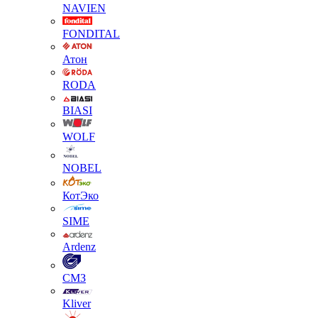
NAVIEN
FONDITAL
Атон
RODA
BIASI
WOLF
NOBEL
КотЭко
SIME
Ardenz
СМЗ
Kliver