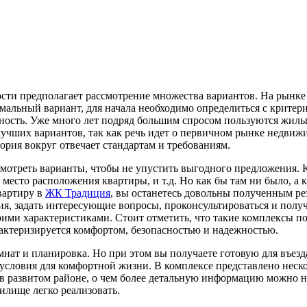
сти предполагает рассмотрение множества вариантов. На рынке
альный вариант, для начала необходимо определиться с критер
можность. Уже много лет подряд большим спросом пользуются жи
лучших вариантов, так как речь идет о первичном рынке недвиж
ория вокруг отвечает стандартам и требованиям.
смотреть варианты, чтобы не упустить выгодного предложения. 
 место расположения квартиры, и т.д. Но как бы там ни было, а
вартиру в
ЖК Традиция
, вы останетесь довольны полученным ре
ия, задать интересующие вопросы, проконсультироваться и полу
своими характеристиками. Стоит отметить, что такие комплексы 
рактеризируется комфортом, безопасностью и надежностью.
нат и планировка. Но при этом вы получаете готовую для въезда
условия для комфортной жизни. В комплексе представлено нескол
 в развитом районе, о чем более детальную информацию можно н
илище легко реализовать.