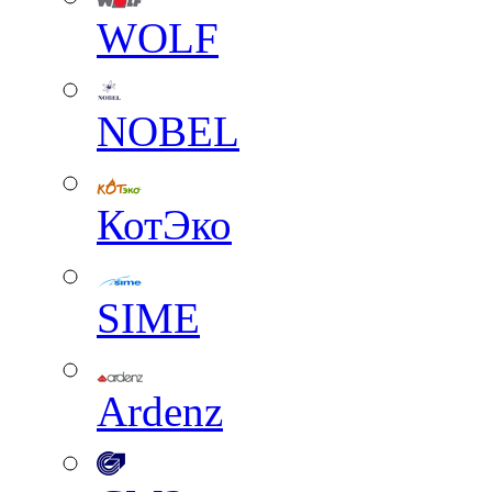
WOLF
NOBEL
КотЭко
SIME
Ardenz