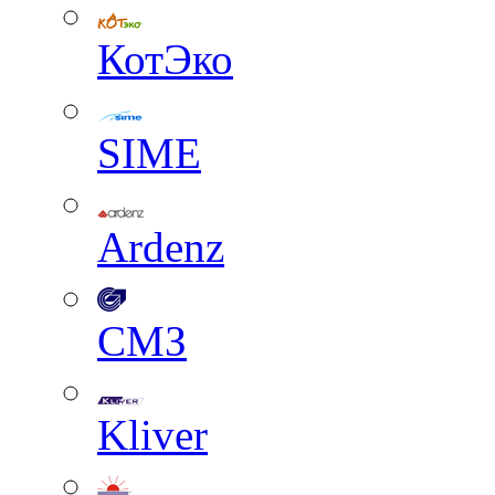
КотЭко
SIME
Ardenz
СМЗ
Kliver