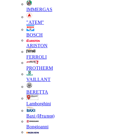
IMMERGAS
"АТЕМ"
BOSCH
ARISTON
FERROLI
PROTHERM
VAILLANT
BERETTA
Lamborghini
Baxi (Италия)
Вongioanni