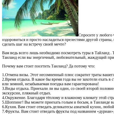
Спросите у любого ч
оздоровиться и просто насладиться прелестями другой страны,
сделать шаг на встречу своей мечте?
Вам ведь всего лишь необходимо посмотреть туры в Тайланд . Т
Таиланд если вы энергичный, любознательный, жаждущий при
Почему вам стоит посетить Таиланд? Да потому что:
1.Отмена визы. Этот несомненный плюс сократит траты вашего
2.Время отдыха. В какое бы время года вы не захотели ехать в 
или зимний, незабываемая поездка вам гарантирована!
3.Виды отдыха. Приехали ли вы один, со своей второй половин
экскурсии, пляжный отдых.
4.Окружение. Благодаря тёплому и влажному климату этой стра
5.Шоппинг! Вы можете приехать голым и босым, в Таиланде ва
6.Кухня. Вам стоит отведать деликатесы азиаткой кухни, любо
7.Фрукты. Вам стоит отведать фрукты под названием «дуриан»