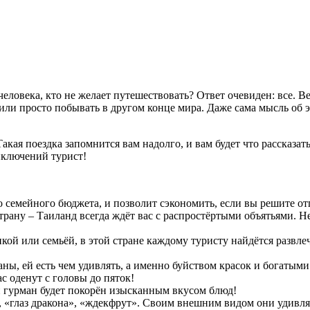
еловека, кто не желает путешествовать? Ответ очевиден: все. В
 или просто побывать в другом конце мира. Даже сама мысль об 
акая поездка запомнится вам надолго, и вам будет что рассказа
ключений турист!
 семейного бюджета, и позволит сэкономить, если вы решите от
страну – Таиланд всегда ждёт вас с распростёртыми объятьями. Н
кой или семьёй, в этой стране каждому туристу найдётся развлеч
ны, ей есть чем удивлять, а именно буйством красок и богатым
с оденут с головы до пяток!
й гурман будет покорён изысканным вкусом блюд!
, «глаз дракона», «ждекфрут». Своим внешним видом они удивл