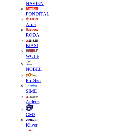
NAVIEN
FONDITAL
Атон
RODA
BIASI
WOLF
NOBEL
КотЭко
SIME
Ardenz
СМЗ
Kliver