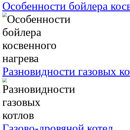
Особенности бойлера косв
Разновидности газовых ко
Газово-дровяной котел