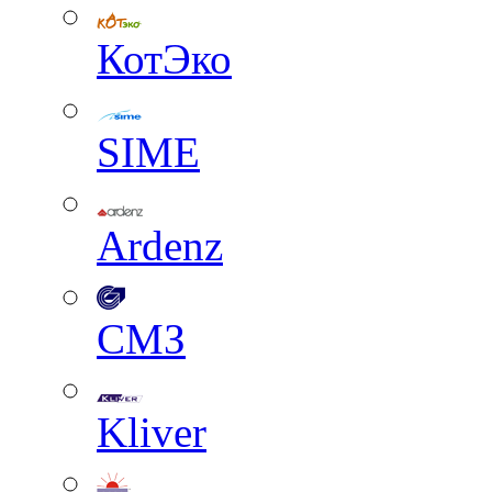
КотЭко
SIME
Ardenz
СМЗ
Kliver