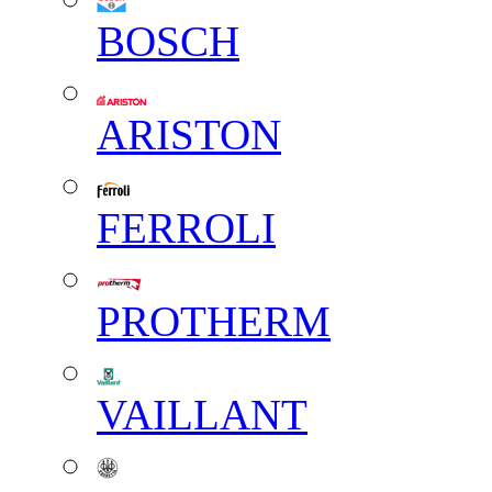
BOSCH
ARISTON
FERROLI
PROTHERM
VAILLANT