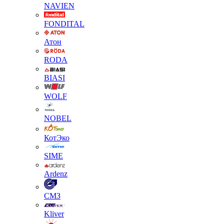
NAVIEN
FONDITAL
Атон
RODA
BIASI
WOLF
NOBEL
КотЭко
SIME
Ardenz
СМЗ
Kliver