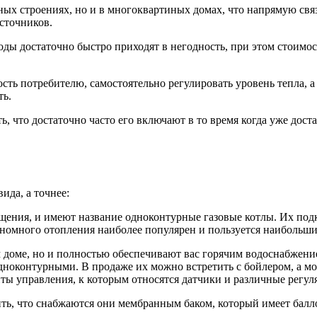
ных строениях, но и в многоквартиных домах, что напрямую свя
сточников.
ды достаточно быстро приходят в негодность, при этом стоимост
сть потребителю, самостоятельно регулировать уровень тепла, а 
ть.
ь, что достаточно часто его включают в то время когда уже дос
?
ида, а точнее:
щения, и имеют название одноконтурные газовые котлы. Их подк
номного отопления наиболее популярен и пользуется наибольши
 доме, но и полностью обеспечивают вас горячим водоснабжени
одноконтурными. В продаже их можно встретить с бойлером, а 
нты управления, к которым относятся датчики и различные регу
ть, что снабжаются они мембранным баком, который имеет балл