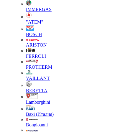
IMMERGAS
"АТЕМ"
BOSCH
ARISTON
FERROLI
PROTHERM
VAILLANT
BERETTA
Lamborghini
Baxi (Италия)
Вongioanni