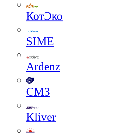
КотЭко
SIME
Ardenz
СМЗ
Kliver