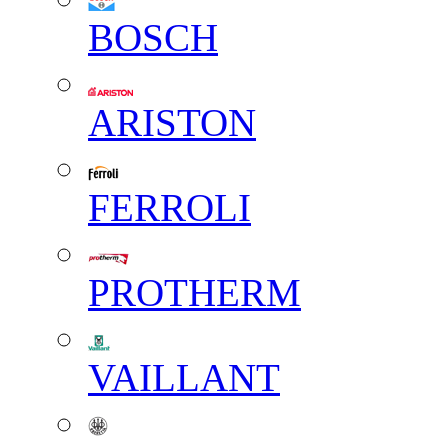
BOSCH
ARISTON
FERROLI
PROTHERM
VAILLANT