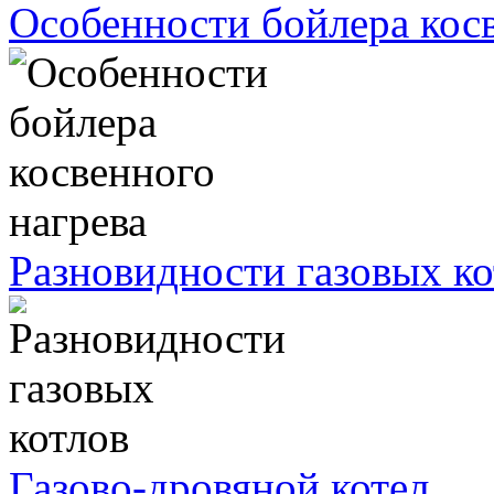
Особенности бойлера косв
Разновидности газовых ко
Газово-дровяной котел