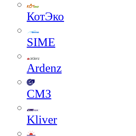
КотЭко
SIME
Ardenz
СМЗ
Kliver