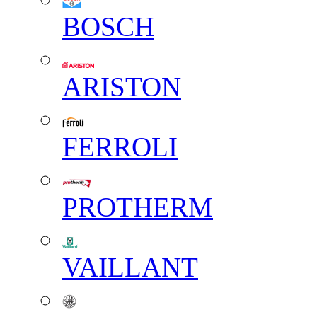
BOSCH
ARISTON
FERROLI
PROTHERM
VAILLANT