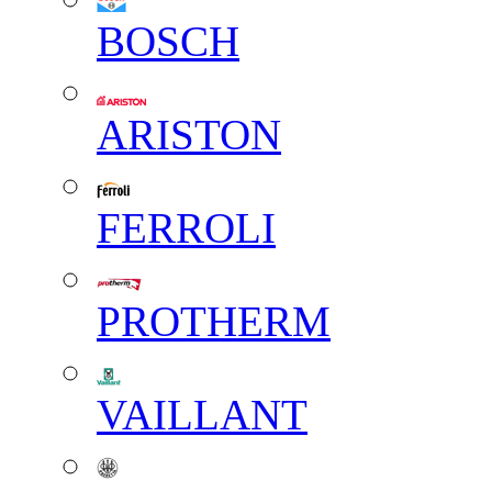
BOSCH
ARISTON
FERROLI
PROTHERM
VAILLANT