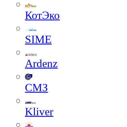
КотЭко
SIME
Ardenz
СМЗ
Kliver