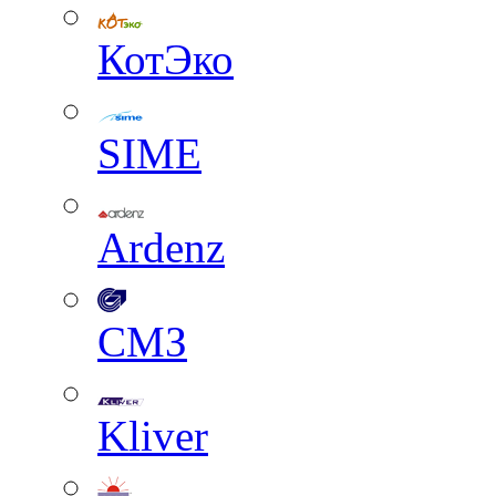
КотЭко
SIME
Ardenz
СМЗ
Kliver