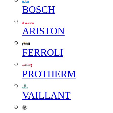
BOSCH
ARISTON
FERROLI
PROTHERM
VAILLANT