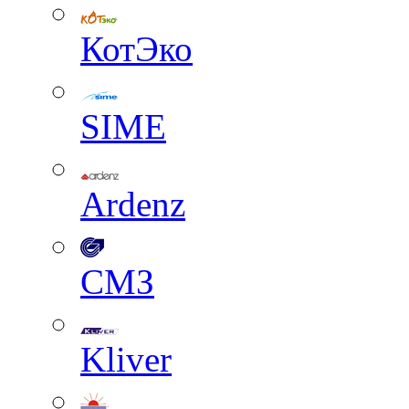
КотЭко
SIME
Ardenz
СМЗ
Kliver