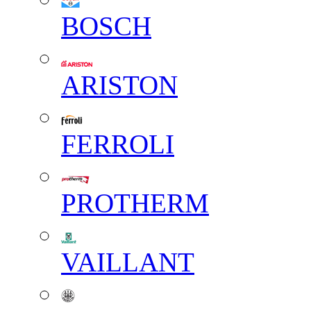
BOSCH
ARISTON
FERROLI
PROTHERM
VAILLANT