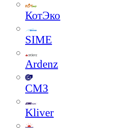
КотЭко
SIME
Ardenz
СМЗ
Kliver