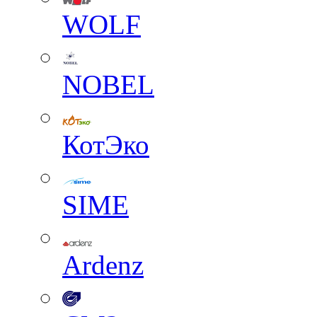
WOLF
NOBEL
КотЭко
SIME
Ardenz