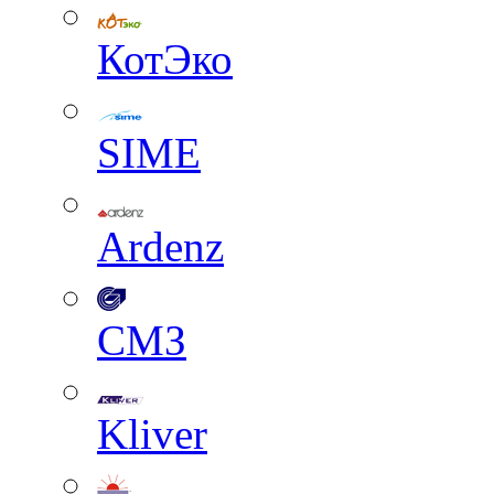
КотЭко
SIME
Ardenz
СМЗ
Kliver