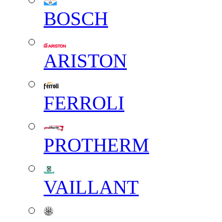
BOSCH
ARISTON
FERROLI
PROTHERM
VAILLANT