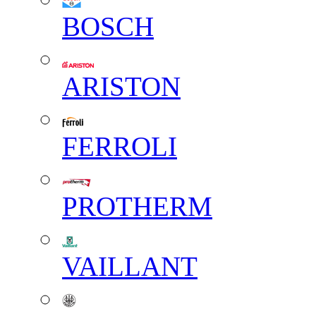
BOSCH
ARISTON
FERROLI
PROTHERM
VAILLANT