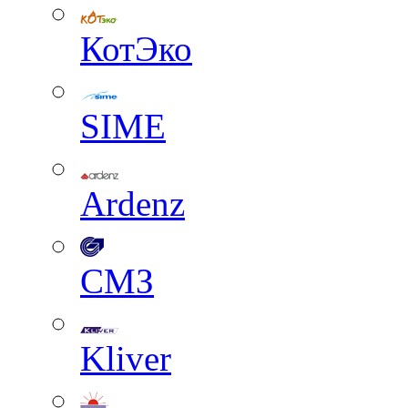
КотЭко
SIME
Ardenz
СМЗ
Kliver