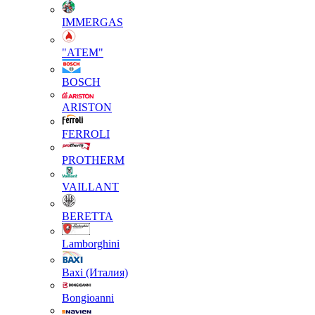
IMMERGAS
"АТЕМ"
BOSCH
ARISTON
FERROLI
PROTHERM
VAILLANT
BERETTA
Lamborghini
Baxi (Италия)
Вongioanni