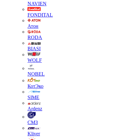
NAVIEN
FONDITAL
Атон
RODA
BIASI
WOLF
NOBEL
КотЭко
SIME
Ardenz
СМЗ
Kliver