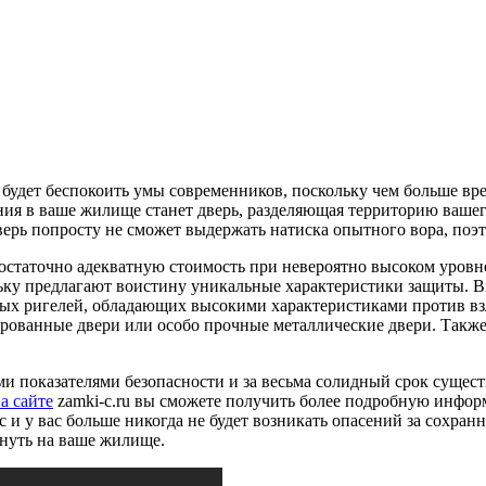
а будет беспокоить умы современников, поскольку чем больше вр
я в ваше жилище станет дверь, разделяющая территорию вашег
 дверь попросту не сможет выдержать натиска опытного вора, п
достаточно адекватную стоимость при невероятно высоком уров
ьку предлагают воистину уникальные характеристики защиты. Взя
ых ригелей, обладающих высокими характеристиками против взл
ированные двери или особо прочные металлические двери. Также
ими показателями безопасности и за весьма солидный срок сущес
а сайте
zamki-c.ru вы сможете получить более подробную информ
с и у вас больше никогда не будет возникать опасений за сохра
нуть на ваше жилище.