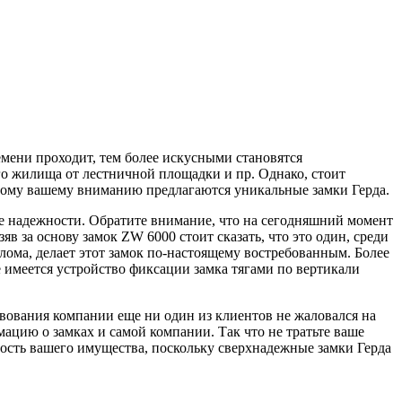
емени проходит, тем более искусными становятся
о жилища от лестничной площадки и пр. Однако, стоит
оэтому вашему вниманию предлагаются уникальные замки Герда.
не надежности. Обратите внимание, что на сегодняшний момент
в за основу замок ZW 6000 стоит сказать, что это один, среди
ома, делает этот замок по-настоящему востребованным. Более
 имеется устройство фиксации замка тягами по вертикали
твования компании еще ни один из клиентов не жаловался на
ацию о замках и самой компании. Так что не тратьте ваше
нность вашего имущества, поскольку сверхнадежные замки Герда