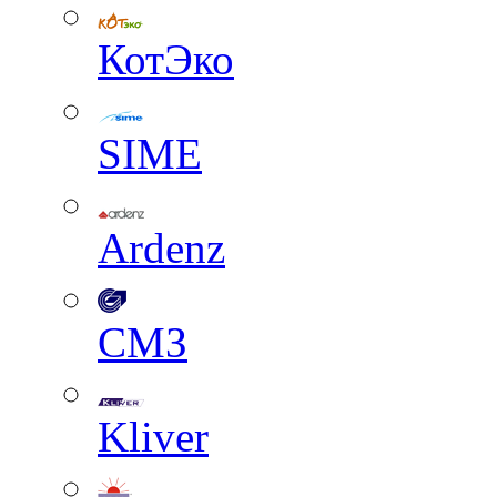
КотЭко
SIME
Ardenz
СМЗ
Kliver