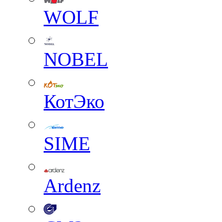
WOLF
NOBEL
КотЭко
SIME
Ardenz