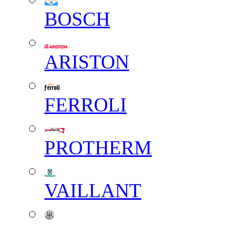
BOSCH
ARISTON
FERROLI
PROTHERM
VAILLANT