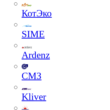
КотЭко
SIME
Ardenz
СМЗ
Kliver