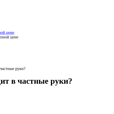
ной цене
 частные руки?
дит в частные руки?