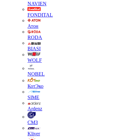
NAVIEN
FONDITAL
Атон
RODA
BIASI
WOLF
NOBEL
КотЭко
SIME
Ardenz
СМЗ
Kliver