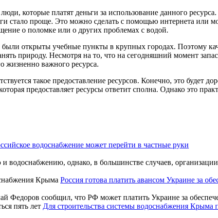
юди, которые платят деньги за использование данного ресурса. 
уги стало проще. Это можно сделать с помощью интернета или 
ещение о поломке или о других проблемах с водой.
им были открыты учебные пункты в крупных городах. Поэтому ка
анять природу. Несмотря на то, что на сегодняшний момент зап
о жизненно важного ресурса.
ствуется такое предоставление ресурсов. Конечно, это будет дор
 которая предоставляет ресурсы ответит сполна. Однако это пра
ссийское водоснабжение может перейти в частные руки
 и водоснабжению, однако, в большинстве случаев, организаци
Россия готова платить авансом Украине за о
лай Федоров сообщил, что РФ может платить Украине за обеспеч
Для строительства системы водоснабжения Крыма п