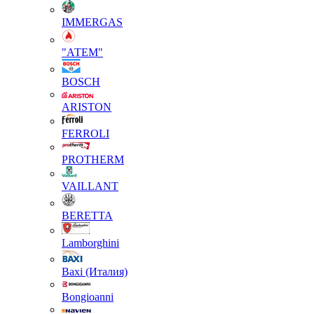
IMMERGAS
"АТЕМ"
BOSCH
ARISTON
FERROLI
PROTHERM
VAILLANT
BERETTA
Lamborghini
Baxi (Италия)
Вongioanni