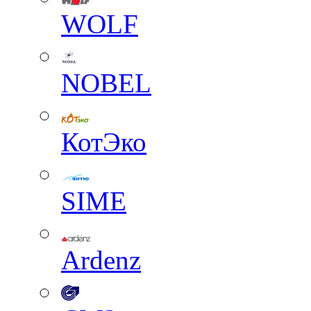
WOLF
NOBEL
КотЭко
SIME
Ardenz