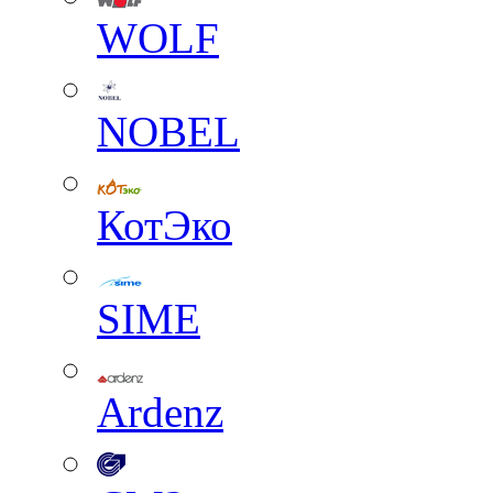
WOLF
NOBEL
КотЭко
SIME
Ardenz