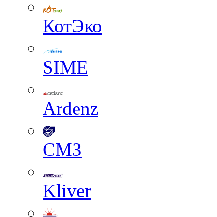
КотЭко
SIME
Ardenz
СМЗ
Kliver