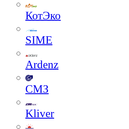
КотЭко
SIME
Ardenz
СМЗ
Kliver