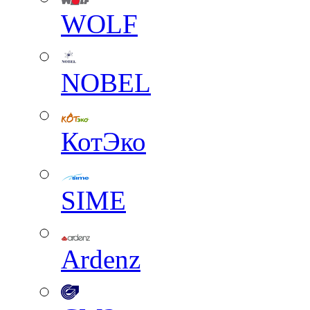
WOLF
NOBEL
КотЭко
SIME
Ardenz