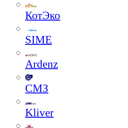
КотЭко
SIME
Ardenz
СМЗ
Kliver