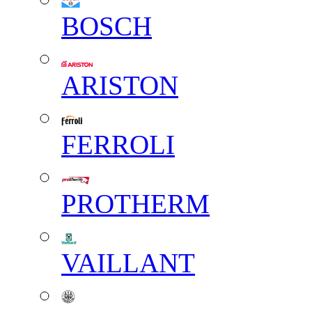
BOSCH
ARISTON
FERROLI
PROTHERM
VAILLANT