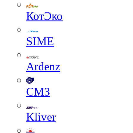
КотЭко
SIME
Ardenz
СМЗ
Kliver