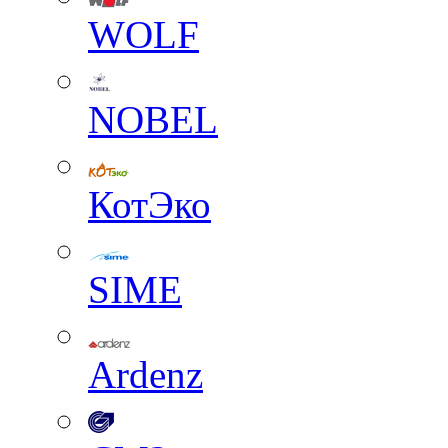
WOLF
NOBEL
КотЭко
SIME
Ardenz