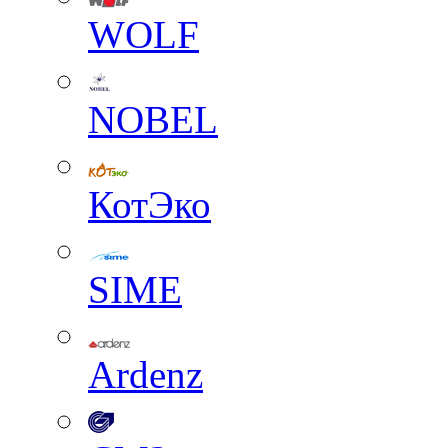
WOLF
NOBEL
КотЭко
SIME
Ardenz