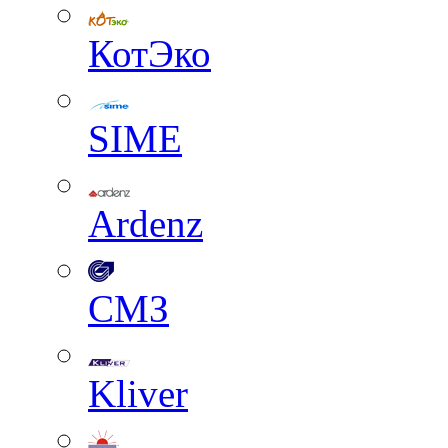
КотЭко
SIME
Ardenz
СМЗ
Kliver