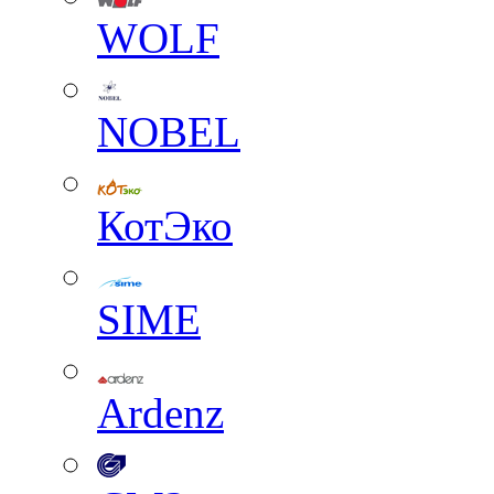
WOLF
NOBEL
КотЭко
SIME
Ardenz