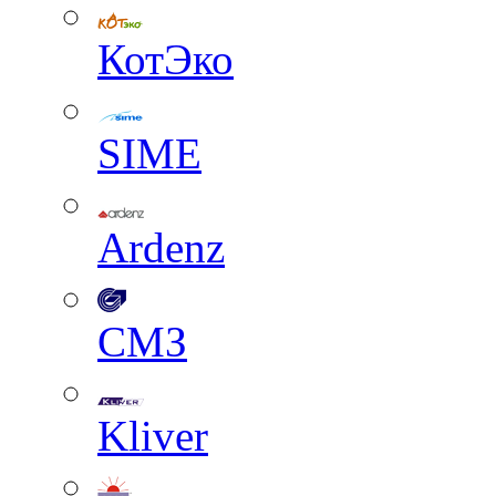
КотЭко
SIME
Ardenz
СМЗ
Kliver