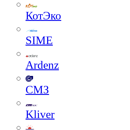
КотЭко
SIME
Ardenz
СМЗ
Kliver