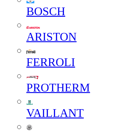
BOSCH
ARISTON
FERROLI
PROTHERM
VAILLANT