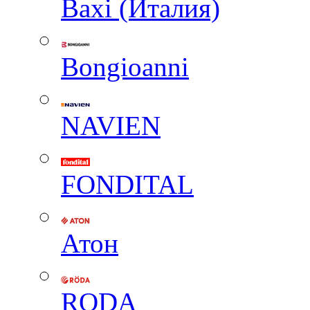
Baxi (Италия)
Вongioanni
NAVIEN
FONDITAL
Атон
RODA