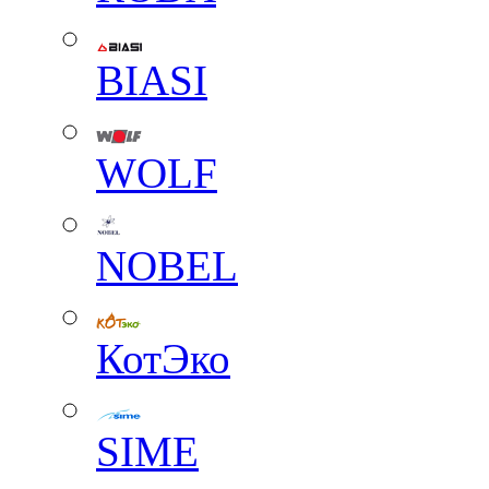
BIASI
WOLF
NOBEL
КотЭко
SIME