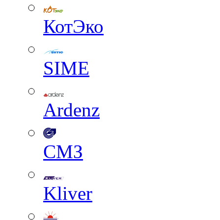
КотЭко
SIME
Ardenz
СМЗ
Kliver