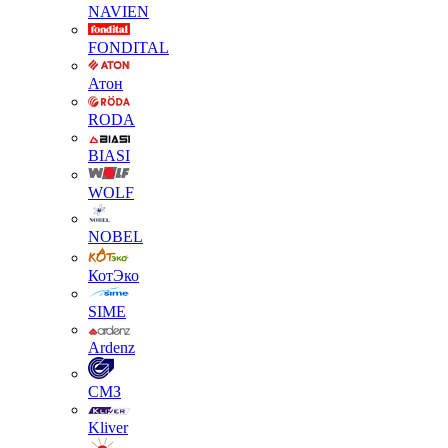
NAVIEN
FONDITAL
Атон
RODA
BIASI
WOLF
NOBEL
КотЭко
SIME
Ardenz
СМЗ
Kliver