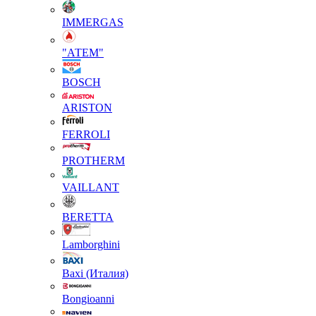
IMMERGAS
"АТЕМ"
BOSCH
ARISTON
FERROLI
PROTHERM
VAILLANT
BERETTA
Lamborghini
Baxi (Италия)
Вongioanni