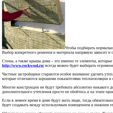
Чтобы подбирать нормальны
Выбор конкретного решения и материала напрямую зависит и о
Стены, а также крыша дома – это именно те элементы, которые 
http://www.rockwool.ru/
всегда можно будет выбирать огромно
Частные застройщики стараются особое внимание уделять утеп
которые отличаются хорошими показателями теплоизоляции и 
Многие конструкции не будут требовать абсолютно никакого до
дополнительного утепления просто не обойтись и на этапе про
Если в зимнее время в доме будут жить люди, тогда обязательн
будет создавать между используемым помещением и нижним э